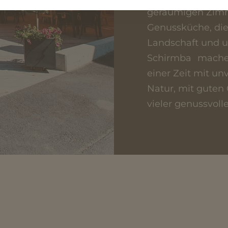
geräumigen Zimme
Genussküche, die
Landschaft und un
Schirmba
r
machen
einer Zeit mit u
Natur, mit guten 
vieler genussvolle