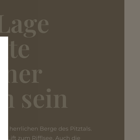
Lage
nte
öner
m sein
e herrlichen Berge des Pitztals.
r Lift zum Rifflsee. Auch die